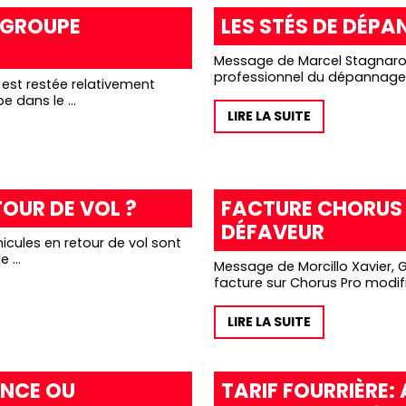
(GROUPE
LES STÉS DE DÉPA
Message de Marcel Stagnaro Bonjour à tous, Depuis mai 2025 aucun
professionnel du dépannage n
est restée relativement
 dans le ...
LIRE LA SUITE
TOUR DE VOL ?
FACTURE CHORUS 
DÉFAVEUR
autorisés à être dans une fourrière automobile ...
Message de Morcillo Xavier, Garage Énergie J’ai e
facture sur Chorus Pro modif
LIRE LA SUITE
NCE OU
TARIF FOURRIÈRE: