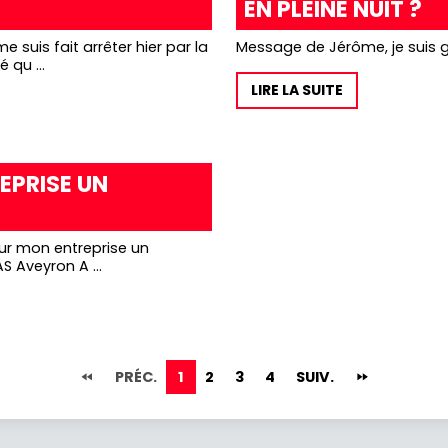
EN PLEINE NUIT ?
Message de Jérôme, je suis ga
 qu ...
LIRE LA SUITE
EPRISE UN
ur mon entreprise un
S Aveyron A ...
PRÉC.
1
2
3
4
SUIV.