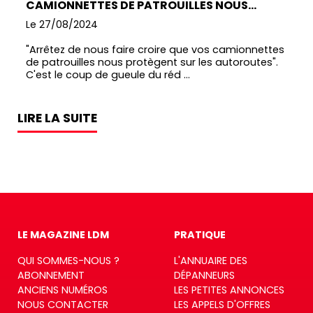
CAMIONNETTES DE PATROUILLES NOUS
PROTÈGENT
Le 27/08/2024
"Arrêtez de nous faire croire que vos camionnettes
de patrouilles nous protègent sur les autoroutes".
C'est le coup de gueule du réd ...
LIRE LA SUITE
LE MAGAZINE LDM
PRATIQUE
QUI SOMMES-NOUS ?
L'ANNUAIRE DES
ABONNEMENT
DÉPANNEURS
ANCIENS NUMÉROS
LES PETITES ANNONCES
NOUS CONTACTER
LES APPELS D'OFFRES