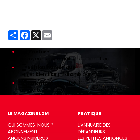
Partager
Facebook
X
Email
Facture
envoyée dans l’email de confirmation
Edition numérique
lien et identifiant transmis par mail
Paiement sécurisé
par carte bancaire
LE MAGAZINE LDM
PRATIQUE
QUI SOMMES-NOUS ?
L'ANNUAIRE DES
ABONNEMENT
DÉPANNEURS
ANCIENS NUMÉROS
LES PETITES ANNONCES