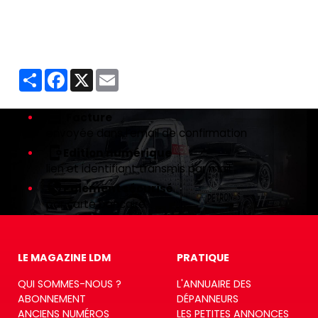
Partager
Facebook
X
Email
Facture
envoyée dans l’email de confirmation
Edition numérique
lien et identifiant transmis par mail
Paiement sécurisé
par carte bancaire
LE MAGAZINE LDM
PRATIQUE
QUI SOMMES-NOUS ?
L'ANNUAIRE DES
ABONNEMENT
DÉPANNEURS
ANCIENS NUMÉROS
LES PETITES ANNONCES