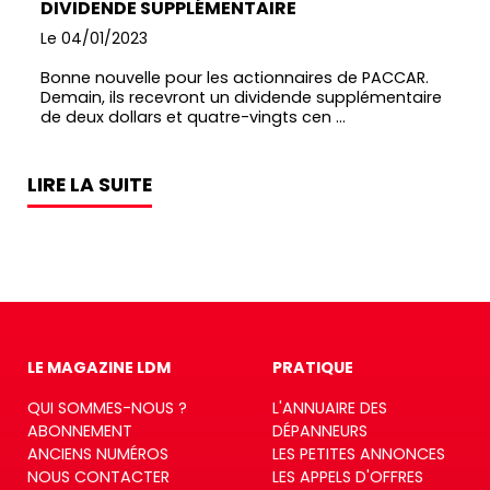
DIVIDENDE SUPPLÉMENTAIRE
Le 04/01/2023
Bonne nouvelle pour les actionnaires de PACCAR.
Demain, ils recevront un dividende supplémentaire
de deux dollars et quatre-vingts cen ...
LIRE LA SUITE
LE MAGAZINE LDM
PRATIQUE
QUI SOMMES-NOUS ?
L'ANNUAIRE DES
ABONNEMENT
DÉPANNEURS
ANCIENS NUMÉROS
LES PETITES ANNONCES
NOUS CONTACTER
LES APPELS D'OFFRES